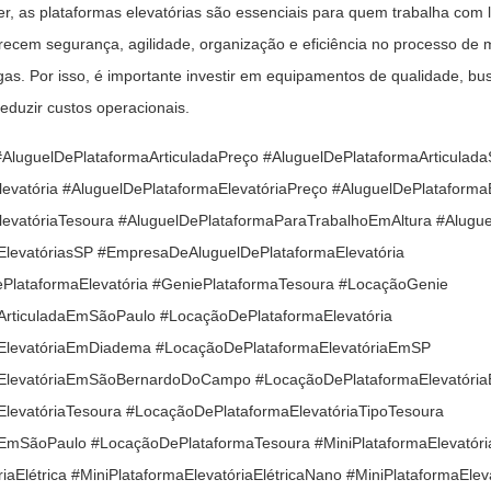
 as plataformas elevatórias são essenciais para quem trabalha com l
ecem segurança, agilidade, organização e eficiência no processo de
s. Por isso, é importante investir em equipamentos de qualidade, b
reduzir custos operacionais.
#AluguelDePlataformaArticuladaPreço
#AluguelDePlataformaArticulad
evatória
#AluguelDePlataformaElevatóriaPreço
#AluguelDePlataforma
levatóriaTesoura
#AluguelDePlataformaParaTrabalhoEmAltura
#Alugu
ElevatóriasSP
#EmpresaDeAluguelDePlataformaElevatória
lataformaElevatória
#GeniePlataformaTesoura
#LocaçãoGenie
ArticuladaEmSãoPaulo
#LocaçãoDePlataformaElevatória
ElevatóriaEmDiadema
#LocaçãoDePlataformaElevatóriaEmSP
aElevatóriaEmSãoBernardoDoCampo
#LocaçãoDePlataformaElevatóri
levatóriaTesoura
#LocaçãoDePlataformaElevatóriaTipoTesoura
aEmSãoPaulo
#LocaçãoDePlataformaTesoura
#MiniPlataformaElevatóri
iaElétrica
#MiniPlataformaElevatóriaElétricaNano
#MiniPlataformaEle