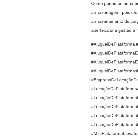
Como podemos perceber,
armazenagem, pois ofer
armazenamento de carga
aperfeiçoar a gestão e 
#AluguelDePlataforma
#AluguelDePlataformaEl
#AluguelDePlataformaE
#AluguelDePlataformas
#EmpresaDeLocaçãoDeP
#LocaçãoDePlataforma
#LocaçãoDePlataforma
#LocaçãoDePlataform
#LocaçãoDePlataformaE
#LocaçãoDePlataform
#MiniPlataformaElevatór