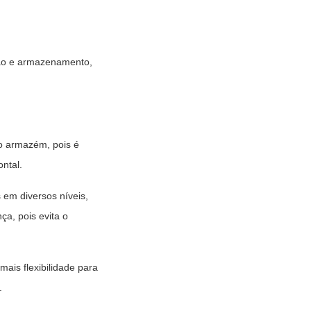
ção e armazenamento,
do armazém, pois é
ontal.
 em diversos níveis,
a, pois evita o
ais flexibilidade para
.