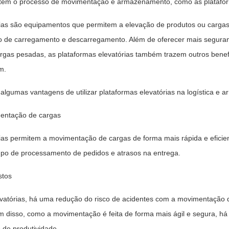
item o processo de movimentação e armazenamento, como as platafor
rias são equipamentos que permitem a elevação de produtos ou cargas
so de carregamento e descarregamento. Além de oferecer mais seguranç
gas pesadas, as plataformas elevatórias também trazem outros benefí
m.
algumas vantagens de utilizar plataformas elevatórias na logística e
mentação de cargas
ias permitem a movimentação de cargas de forma mais rápida e eficie
empo de processamento de pedidos e atrasos na entrega.
stos
vatórias, há uma redução do risco de acidentes com a movimentação d
ém disso, como a movimentação é feita de forma mais ágil e segura, h
 de produtividade.