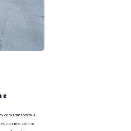
a e
m com transporte e
reciso investir em