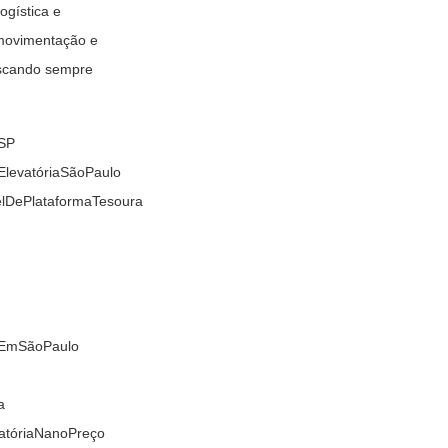
ogística e
 movimentação e
uscando sempre
aSP
ElevatóriaSãoPaulo
elDePlataformaTesoura
aEmSãoPaulo
a
vatóriaNanoPreço