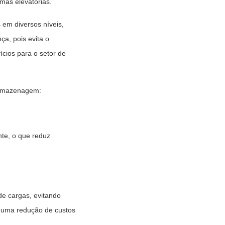
mas elevatórias.
 em diversos níveis,
a, pois evita o
cios para o setor de
 armazenagem:
nte, o que reduz
e cargas, evitando
á uma redução de custos