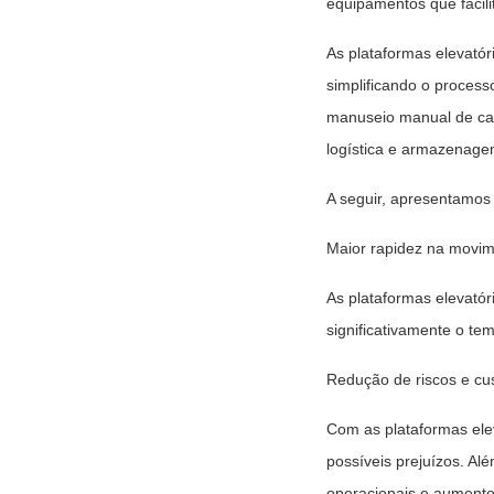
equipamentos que facil
As plataformas elevató
simplificando o proces
manuseio manual de car
logística e armazenage
A seguir, apresentamos 
Maior rapidez na movi
As plataformas elevatór
significativamente o t
Redução de riscos e cu
Com as plataformas ele
possíveis prejuízos. Al
operacionais e aumento